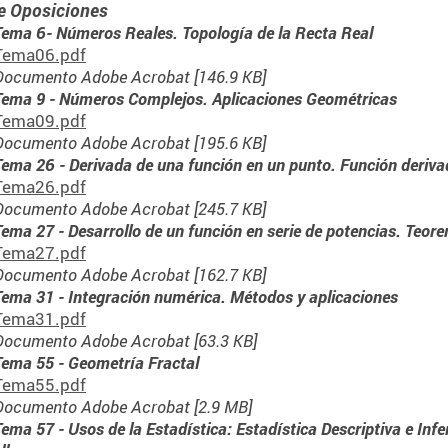
e Oposiciones
Tema 6- Números Reales. Topología de la Recta Real
Tema06.pdf
Documento Adobe Acrobat [146.9 KB]
Tema 9 - Números Complejos. Aplicaciones Geométricas
Tema09.pdf
Documento Adobe Acrobat [195.6 KB]
Tema 26 - Derivada de una función en un punto. Función deriva
Tema26.pdf
Documento Adobe Acrobat [245.7 KB]
Tema 27 - Desarrollo de un función en serie de potencias. Teore
Tema27.pdf
Documento Adobe Acrobat [162.7 KB]
Tema 31 - Integración numérica. Métodos y aplicaciones
Tema31.pdf
Documento Adobe Acrobat [63.3 KB]
Tema 55 - Geometría Fractal
Tema55.pdf
Documento Adobe Acrobat [2.9 MB]
Tema 57 - Usos de la Estadística: Estadística Descriptiva e Inf