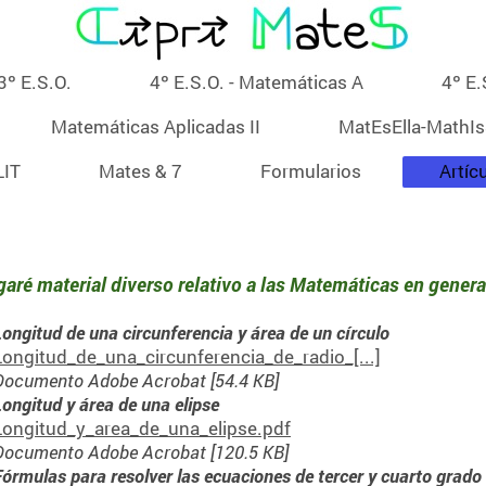
3º E.S.O.
4º E.S.O. - Matemáticas A
4º E.
Matemáticas Aplicadas II
MatEsElla-MathI
LIT
Mates & 7
Formularios
Artíc
garé material diverso relativo a las Matemáticas en genera
Longitud de una circunferencia y área de un círculo
Longitud_de_una_circunferencia_de_radio_[...]
Documento Adobe Acrobat [54.4 KB]
Longitud y área de una elipse
Longitud_y_area_de_una_elipse.pdf
Documento Adobe Acrobat [120.5 KB]
Fórmulas para resolver las ecuaciones de tercer y cuarto grado