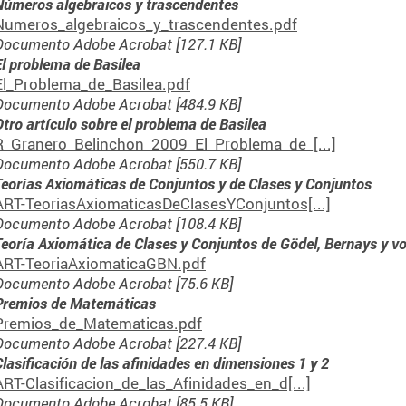
Números algebraicos y trascendentes
Numeros_algebraicos_y_trascendentes.pdf
Documento Adobe Acrobat [127.1 KB]
El problema de Basilea
El_Problema_de_Basilea.pdf
Documento Adobe Acrobat [484.9 KB]
Otro artículo sobre el problema de Basilea
R_Granero_Belinchon_2009_El_Problema_de_[...]
Documento Adobe Acrobat [550.7 KB]
Teorías Axiomáticas de Conjuntos y de Clases y Conjuntos
ART-TeoriasAxiomaticasDeClasesYConjuntos[...]
Documento Adobe Acrobat [108.4 KB]
Teoría Axiomática de Clases y Conjuntos de Gödel, Bernays y 
ART-TeoriaAxiomaticaGBN.pdf
Documento Adobe Acrobat [75.6 KB]
Premios de Matemáticas
Premios_de_Matematicas.pdf
Documento Adobe Acrobat [227.4 KB]
Clasificación de las afinidades en dimensiones 1 y 2
ART-Clasificacion_de_las_Afinidades_en_d[...]
Documento Adobe Acrobat [85.5 KB]