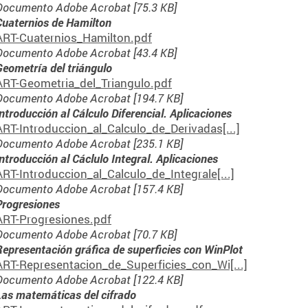
Documento Adobe Acrobat [75.3 KB]
Cuaternios de Hamilton
ART-Cuaternios_Hamilton.pdf
Documento Adobe Acrobat [43.4 KB]
Geometría del triángulo
ART-Geometria_del_Triangulo.pdf
Documento Adobe Acrobat [194.7 KB]
Introducción al Cálculo Diferencial. Aplicaciones
ART-Introduccion_al_Calculo_de_Derivadas[...]
Documento Adobe Acrobat [235.1 KB]
Introducción al Cáclulo Integral. Aplicaciones
ART-Introduccion_al_Calculo_de_Integrale[...]
Documento Adobe Acrobat [157.4 KB]
Progresiones
ART-Progresiones.pdf
Documento Adobe Acrobat [70.7 KB]
Representación gráfica de superficies con WinPlot
ART-Representacion_de_Superficies_con_Wi[...]
Documento Adobe Acrobat [122.4 KB]
Las matemáticas del cifrado