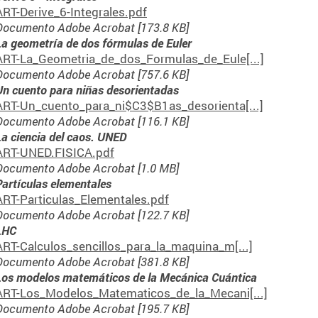
ART-Derive_6-Integrales.pdf
Documento Adobe Acrobat [173.8 KB]
La geometría de dos fórmulas de Euler
ART-La_Geometria_de_dos_Formulas_de_Eule[...]
Documento Adobe Acrobat [757.6 KB]
Un cuento para niñas desorientadas
ART-Un_cuento_para_ni$C3$B1as_desorienta[...]
Documento Adobe Acrobat [116.1 KB]
La ciencia del caos. UNED
ART-UNED.FISICA.pdf
Documento Adobe Acrobat [1.0 MB]
Partículas elementales
ART-Particulas_Elementales.pdf
Documento Adobe Acrobat [122.7 KB]
LHC
ART-Calculos_sencillos_para_la_maquina_m[...]
Documento Adobe Acrobat [381.8 KB]
Los modelos matemáticos de la Mecánica Cuántica
ART-Los_Modelos_Matematicos_de_la_Mecani[...]
Documento Adobe Acrobat [195.7 KB]