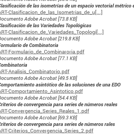
Clasificación de las isometrías de un espacio vectorial métrico 
ART-Clasificacion_de_las_Isometrias_de_u[...]
Documento Adobe Acrobat [73.8 KB]
Clasificación de las Variedades Topológicas
ART-Clasificacion_de_Variedades_Topologi[...]
Documento Adobe Acrobat [219.8 KB]
Formulario de Combinatoria
ART-Formulario_de_Combinaroria.pdf
Documento Adobe Acrobat [77.1 KB]
Combinatoria
ART-Analisis_Combinatorio.pdf
Documento Adobe Acrobat [49.5 KB]
Comportamiento asintótico de las soluciones de una EDO
ART-Comportamiento_Asintotico.pdf
Documento Adobe Acrobat [54.4 KB]
Criterios de convergencia para series de números reales
ART-Convergencia_Series_Reales_1.pdf
Documento Adobe Acrobat [69.3 KB]
Criterios de convergencia para series de números rales
ART-Criterios_Convergencia_Series_2.pdf