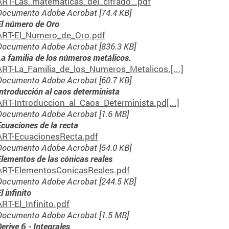
ART-Las_matematicas_del_cifrado_.pdf
Documento Adobe Acrobat [74.4 KB]
El número de Oro
ART-El_Numero_de_Oro.pdf
Documento Adobe Acrobat [836.3 KB]
La familia de los números metálicos.
ART-La_Familia_de_los_Numeros_Metalicos.[...]
Documento Adobe Acrobat [60.7 KB]
Introducción al caos determinista
ART-Introduccion_al_Caos_Determinista.pd[...]
Documento Adobe Acrobat [1.6 MB]
Ecuaciones de la recta
ART-EcuacionesRecta.pdf
Documento Adobe Acrobat [54.0 KB]
Elementos de las cónicas reales
ART-ElementosConicasReales.pdf
Documento Adobe Acrobat [244.5 KB]
l infinito
ART-El_Infinito.pdf
Documento Adobe Acrobat [1.5 MB]
erive 6 - Integrales